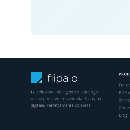
PRO
Funzio
La soluzione intelligente di catalogo
PDF i
online per la vostra azienda. Stampa e
online
digitale. Perfettamente connessi.
Come 
Blog