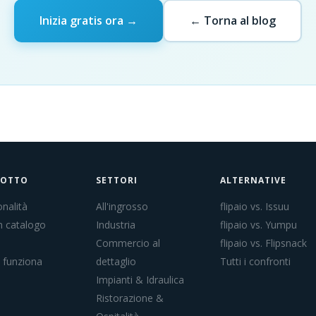
Inizia gratis ora →
← Torna al blog
DOTTO
SETTORI
ALTERNATIVE
nalità
All'ingrosso
flipaio vs. Issuu
n catalogo
Industria
flipaio vs. Yumpu
Commercio al
flipaio vs. Flipsnack
funziona
dettaglio
Tutti i confronti
Impianti & Idraulica
Ristorazione &