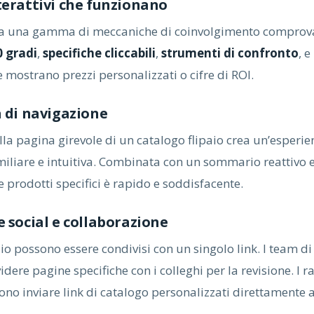
terattivi che funzionano
ta una gamma di meccaniche di coinvolgimento comprov
0 gradi
,
specifiche cliccabili
,
strumenti di confronto
, e
 mostrano prezzi personalizzati o cifre di ROI.
a di navigazione
la pagina girevole di un catalogo flipaio crea un’esperie
iliare e intuitiva. Combinata con un sommario reattivo e
re prodotti specifici è rapido e soddisfacente.
 social e collaborazione
aio possono essere condivisi con un singolo link. I team d
dere pagine specifiche con i colleghi per la revisione. I 
ono inviare link di catalogo personalizzati direttamente a