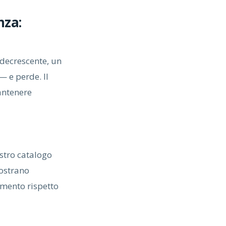
nza:
e decrescente, un
— e perde. Il
mantenere
stro catalogo
mostrano
imento rispetto