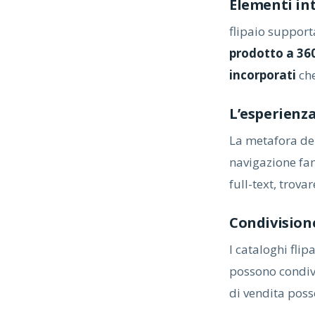
Elementi in
flipaio suppor
prodotto a 36
incorporati
che
L’esperienz
La metafora del
navigazione fam
full-text, trova
Condivisione
I cataloghi flip
possono condivi
di vendita poss