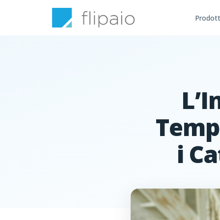
Prodot
L’I
Temp
i C