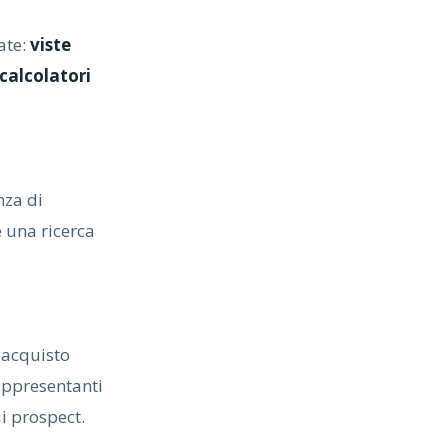
ate:
viste
calcolatori
nza di
 una ricerca
i acquisto
rappresentanti
i prospect.