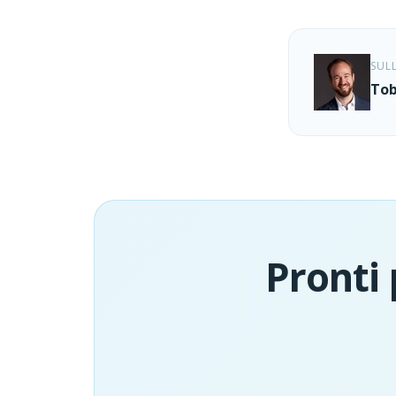
SUL
Tob
Pronti 