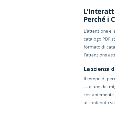
L’Interat
Perché i 
L’attenzione è l
catalogo PDF st
formato di cata
l’attenzione at
La scienza 
Il tempo di per
— è uno dei mig
costantemente c
al contenuto sta