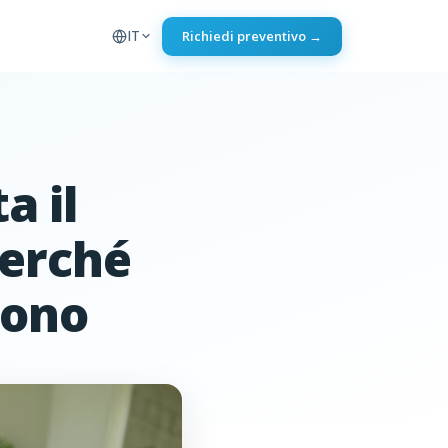
IT
Richiedi preventivo →
a il
erché
dono