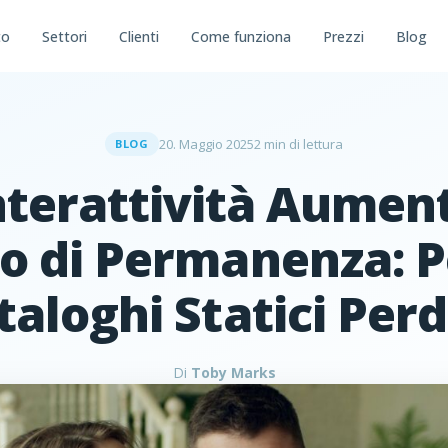
to
Settori
Clienti
Come funziona
Prezzi
Blog
20. Maggio 2025
2 min di lettura
BLOG
nterattività Aument
o di Permanenza: P
ataloghi Statici Per
Di
Toby Marks