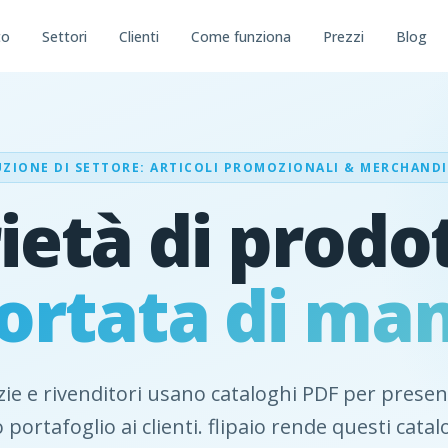
to
Settori
Clienti
Come funziona
Prezzi
Blog
ZIONE DI SETTORE: ARTICOLI PROMOZIONALI & MERCHAND
ietà di prodo
ortata di ma
ie e rivenditori usano cataloghi PDF per present
o portafoglio ai clienti. flipaio rende questi catal