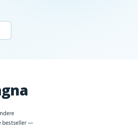
agna
endere
 bestseller —