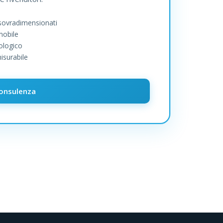
sovradimensionati
mobile
ologico
misurabile
consulenza