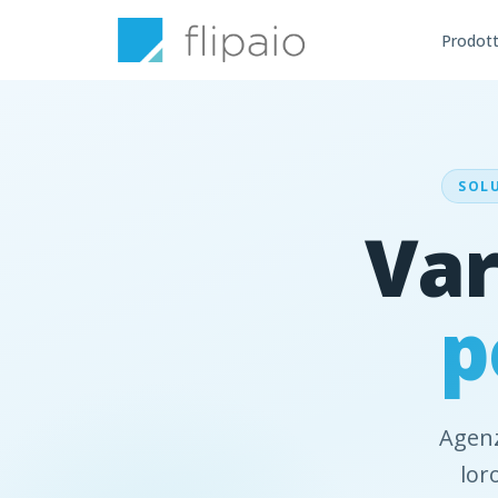
Prodot
SOLU
Var
p
Agenz
lor