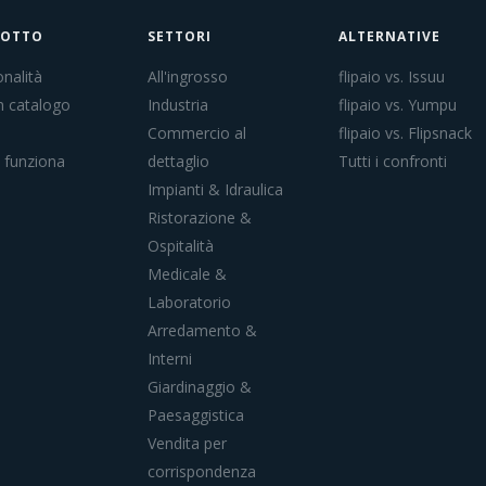
DOTTO
SETTORI
ALTERNATIVE
nalità
All'ingrosso
flipaio vs. Issuu
n catalogo
Industria
flipaio vs. Yumpu
Commercio al
flipaio vs. Flipsnack
funziona
dettaglio
Tutti i confronti
Impianti & Idraulica
Ristorazione &
Ospitalità
Medicale &
Laboratorio
Arredamento &
Interni
Giardinaggio &
Paesaggistica
Vendita per
corrispondenza