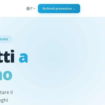
IT
Richiedi preventivo →
ISING
tti
a
no
are il
oghi