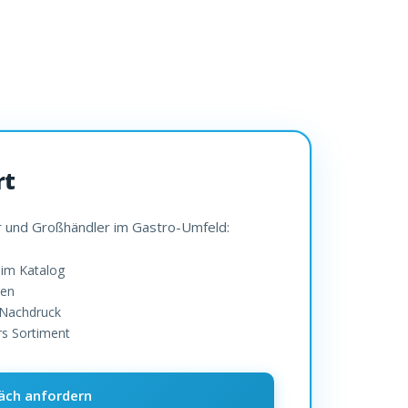
rt
er und Großhändler im Gastro-Umfeld:
 im Katalog
len
 Nachdruck
rs Sortiment
äch anfordern