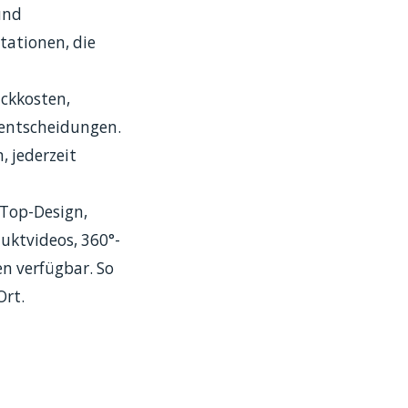
und
tationen, die
uckkosten,
ufentscheidungen.
, jederzeit
-Top-Design,
duktvideos, 360°-
n verfügbar. So
Ort.