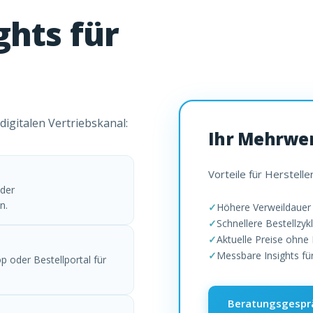
ghts für
igitalen Vertriebskanal:
Ihr Mehrwe
Vorteile für Herstell
oder
n.
Höhere Verweildauer
Schnellere Bestellzyk
Aktuelle Preise ohne
Messbare Insights fü
 oder Bestellportal für
Beratungsgespr