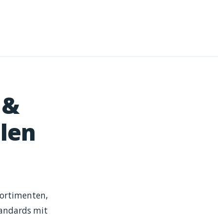
 &
alen
Sortimenten,
tandards mit