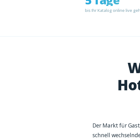
5 Tage
bis Ihr Katalog online live ge
W
Hot
Der Markt für Gas
schnell wechselnde