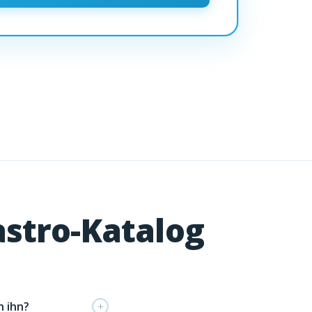
astro-Katalog
h ihn?
+